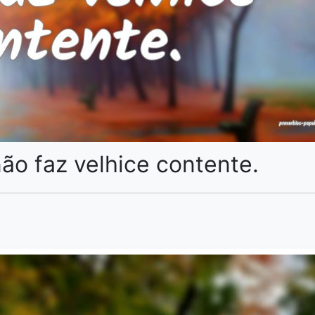
ão faz velhice contente.