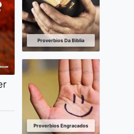
Proverbios Da Biblia
er
Proverbios Engracados