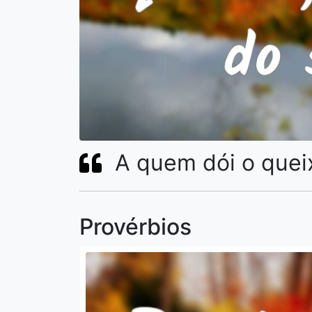
A quem dói o queix
Provérbios