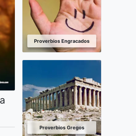
Proverbios Engracados
ia
Proverbios Gregos