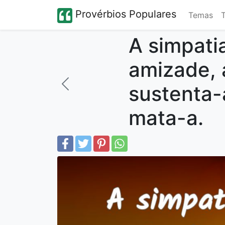
Provérbios Populares
Temas
A simpati
amizade, 
sustenta-a
mata-a.