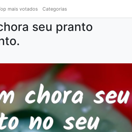
Top mais votados
Categorias
hora seu pranto
nto.