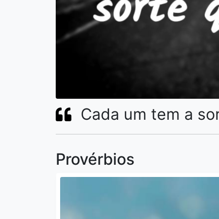
Cada um tem a so
Provérbios