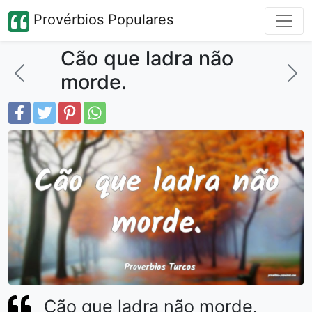
Provérbios Populares
Cão que ladra não
morde.
Cão que ladra não morde.