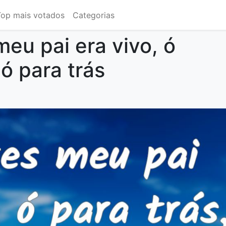
Top mais votados
Categorias
eu pai era vivo, ó
 ó para trás