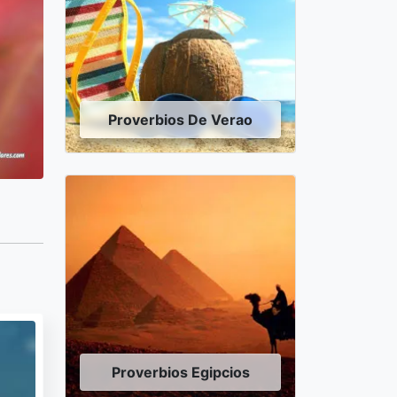
Proverbios De Verao
Proverbios Egipcios