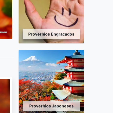
Proverbios Engracados
Proverbios Japoneses