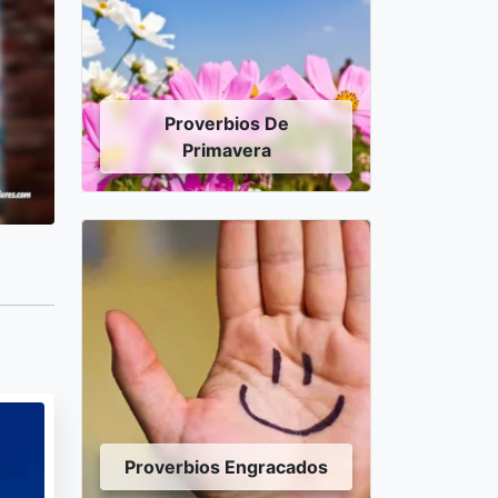
Proverbios De
Primavera
Proverbios Engracados