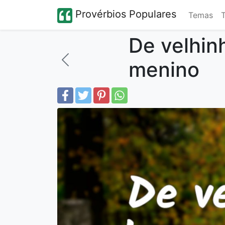
Provérbios Populares
Temas
De velhin
menino