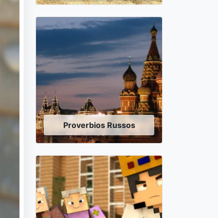
Proverbios Russos