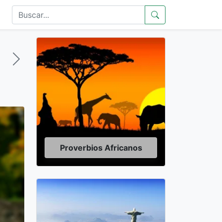
Proverbios Africanos