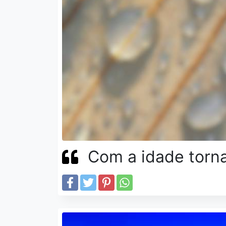
Com a idade torna