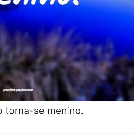
o torna-se menino.