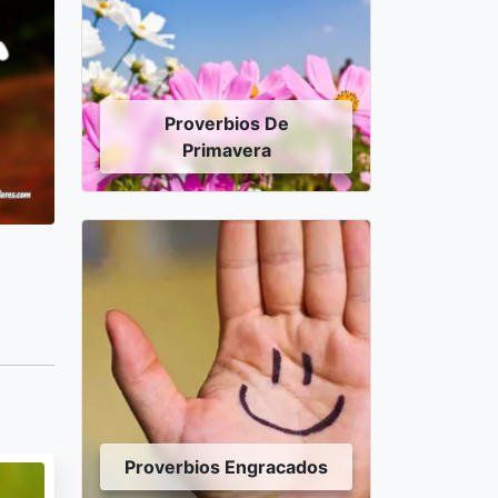
Proverbios De
Primavera
Proverbios Engracados