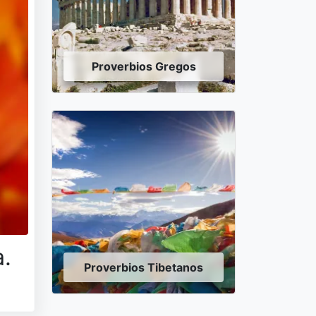
Proverbios Gregos
a.
Proverbios Tibetanos