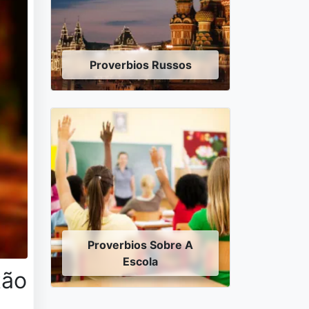
Proverbios Russos
Proverbios Sobre A
Escola
tão