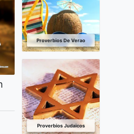
Proverbios De Verao
m
Proverbios Judaicos