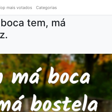
Top mais votados
Categorias
boca tem, má
z.