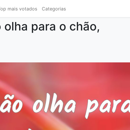
Top mais votados
Categorias
olha para o chão,