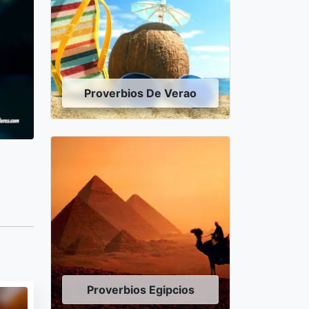
Proverbios De Verao
Proverbios Egipcios