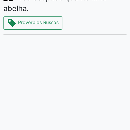
abelha.
Provérbios Russos