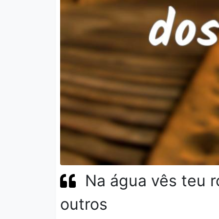
Na água vês teu r
outros