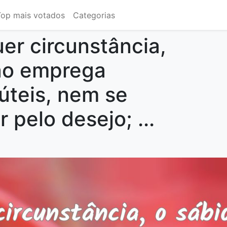
Top mais votados
Categorias
er circunstância,
ão emprega
fúteis, nem se
r pelo desejo; ...