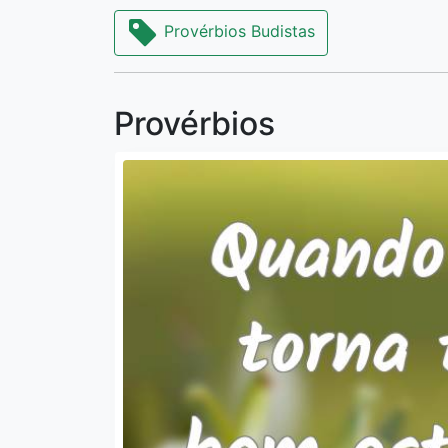
Provérbios Budistas
Provérbios