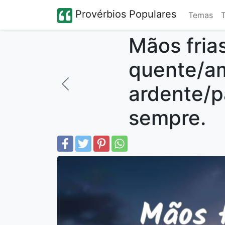
Provérbios Populares
Temas
Mãos fria
quente/a
ardente/p
sempre.