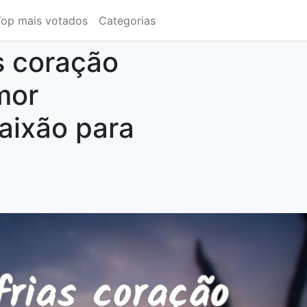
Top mais votados
Categorias
s coração
mor
aixão para