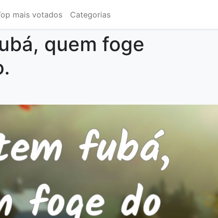
Top mais votados
Categorias
ubá, quem foge
.