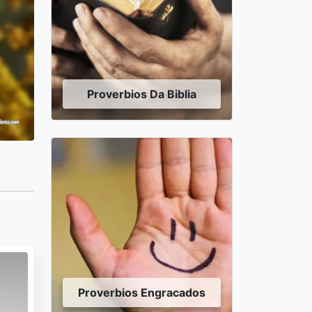
Proverbios Da Biblia
Proverbios Engracados