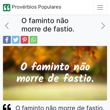
Provérbios Populares
O faminto não
morre de fastio.
O faminto não morre de fastio.