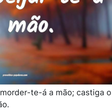
 morder-te-á a mão; castiga o
ão.