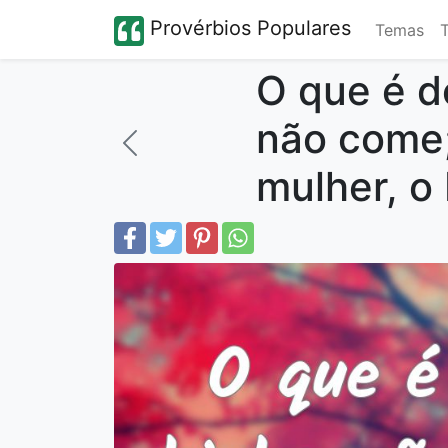
Provérbios Populares
Temas
O que é d
não come;
mulher, o 