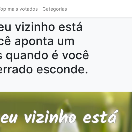
Top mais votados
Categorias
u vizinho está
cê aponta um
s quando é você
errado esconde.