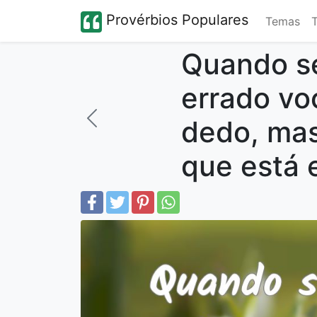
Provérbios Populares
Temas
Quando se
errado vo
dedo, ma
que está 