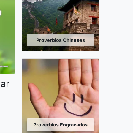
Proverbios Chineses
ar
Proverbios Engracados