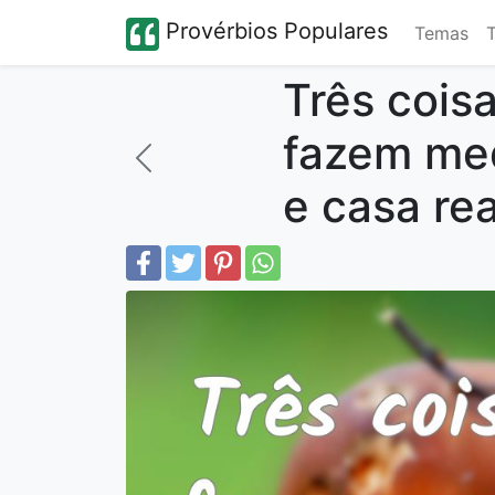
Provérbios Populares
Temas
Três coi
fazem med
e casa rea