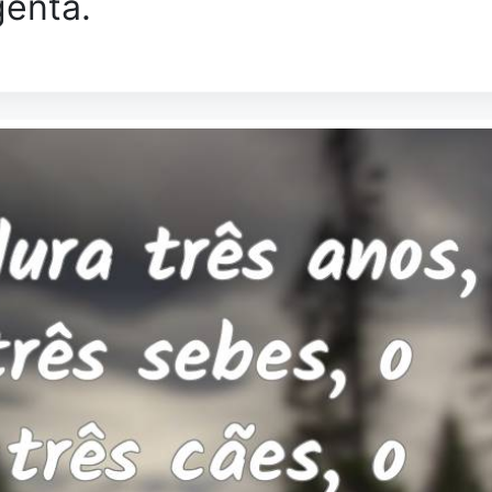
genta.