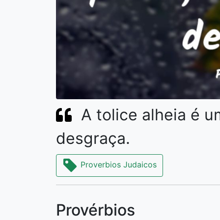
A tolice alheia é 
desgraça.
Proverbios Judaicos
Provérbios