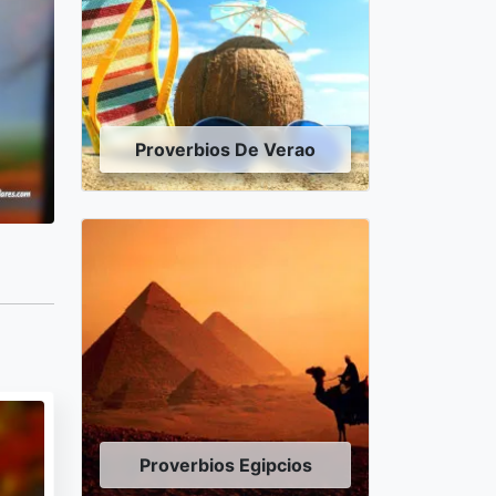
Proverbios De Verao
Proverbios Egipcios