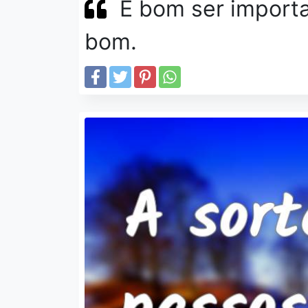
É bom ser importa
bom.