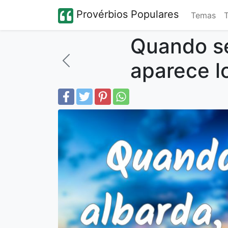
Provérbios Populares
Temas
Quando se
aparece l